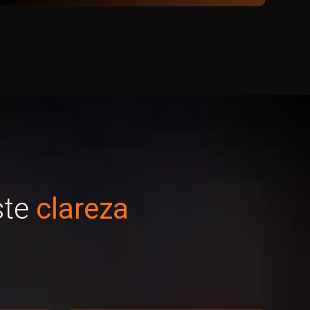
ste
clareza