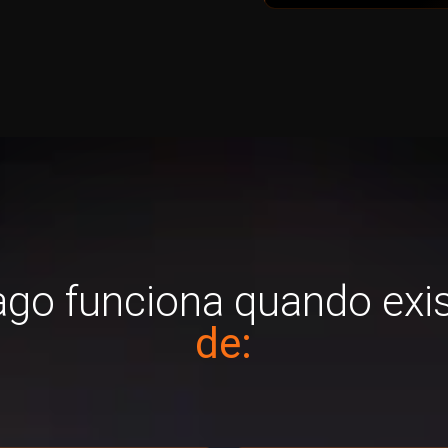
ago funciona quando exi
de: