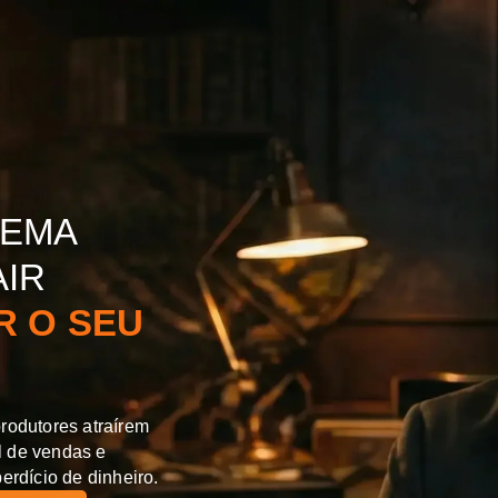
TEMA
AIR
R O SEU
produtores atraírem
il de vendas e
rdício de dinheiro.